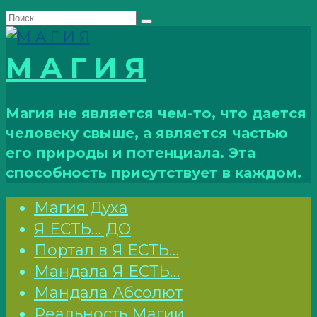
Перейти
Search
к
for:
контенту
М A Г И Я
Магия не является чем-то, что дается
человеку свыше, а является частью
его природы и потенциала. Эта
способность присутствует в каждом.
Магия Духа
Я ЕСТЬ… ДО
Портал в Я ЕСТЬ…
Мандала Я ЕСТЬ…
Мандала Абсолют
Реальность Магии