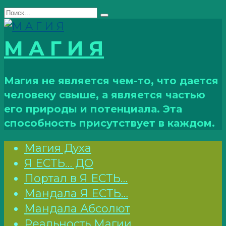
Перейти
Search
к
for:
контенту
М A Г И Я
Магия не является чем-то, что дается
человеку свыше, а является частью
его природы и потенциала. Эта
способность присутствует в каждом.
Магия Духа
Я ЕСТЬ… ДО
Портал в Я ЕСТЬ…
Мандала Я ЕСТЬ…
Мандала Абсолют
Реальность Магии